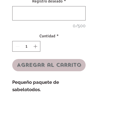
Registro deseado
*
0/500
Cantidad
*
Agregar al carrito
Pequeño paquete de
sabelotodos.
Chocolates Smarties incluido.
Precio por unidad.
Por razones higiénicas, no se