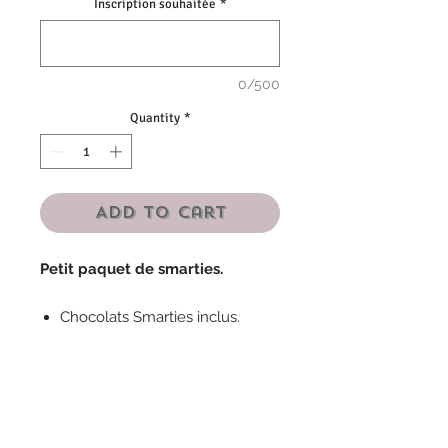
Inscription souhaitée
*
0/500
Quantity
*
Add to Cart
Petit paquet de smarties.
Chocolats Smarties inclus.
Prix à l'unité.
Pour des raisons d'hygiène, aucun
produit alimentaire n'est