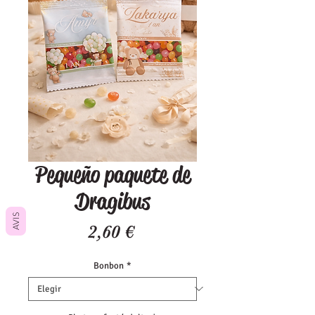
Pequeño paquete de
Dragibus
AVIS
Precio
2,60 €
Bonbon
*