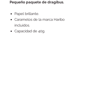
Pequeño paquete de dragibus.
Papel brillante.
Caramelos de la marca Haribo
incluidos.
Capacidad de 40g.
Posibilidad de añadir una foto por
0,10 € por artículo.
Foto que se enviará por correo
electrónico con el número de
pedido.
Precio por unidad.
Por razones de higiene, no se
manipula ningún producto
alimenticio.
Este es un
empaquetado excesivo.