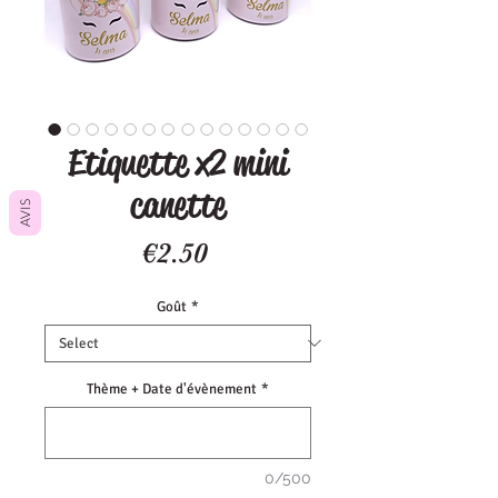
Etiquette x2 mini
canette
AVIS
Price
€2.50
Goût
*
Thème + Date d'évènement
*
0/500