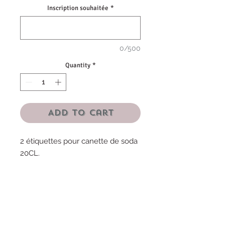
Inscription souhaitée
*
0/500
Quantity
*
Add to Cart
2 étiquettes pour canette de soda
20CL.
-Papier brillant
-Marque au choix Coca-Cola/
Coca-Cola zéro/ Ice tea/ Oasis