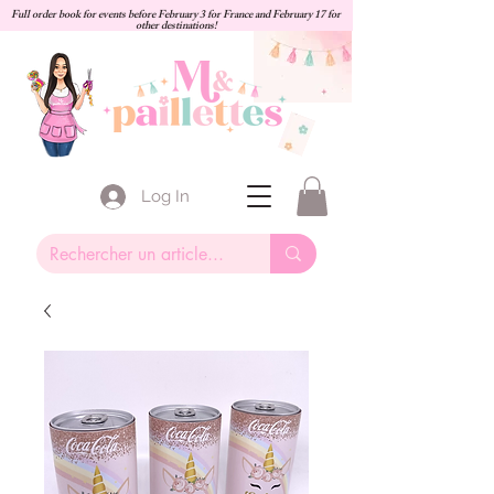
Full order book for events before February 3 for France and February 17 for
other destinations!
Log In