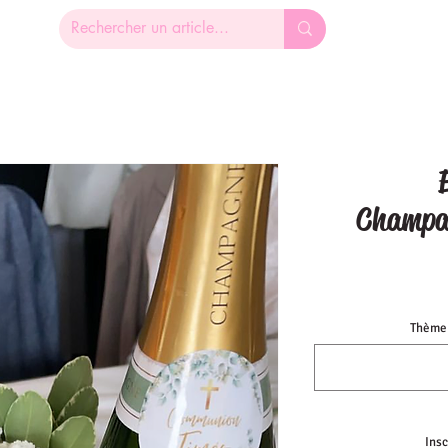
Champa
Thème 
Ins