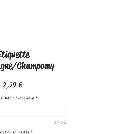
Etiquette
gne/Champomy
Prix
2,50 €
+ Date d'évènement
*
0/500
cription souhaitée
*