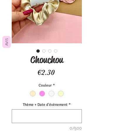
AVIS
Chouchou
Price
€2.30
Couleur
*
Thème + Date d'évènement
*
0/500