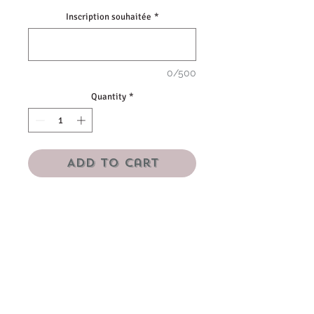
Inscription souhaitée
*
0/500
Quantity
*
Add to Cart
Chouchou élastique satin.
Rose, blanc ou champagne
Prix à l'unité.
Si vous choisissez un thème non