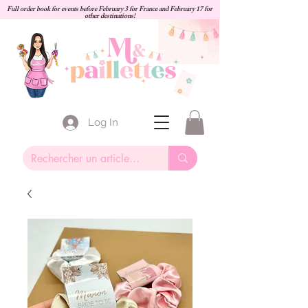
Full order book for events before February 3 for France and February 17 for
other destinations!
Log In