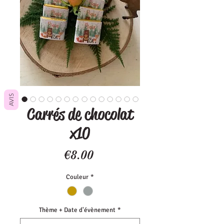
AVIS
Carrés de chocolat
x10
Price
€8.00
Couleur
*
Thème + Date d'évènement
*