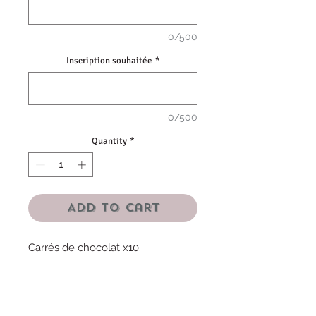
0/500
Inscription souhaitée
*
0/500
Quantity
*
Add to Cart
Carrés de chocolat x10.
Chocolat au lait.
Papier doré ou argenté
Matière : aluminium et papier