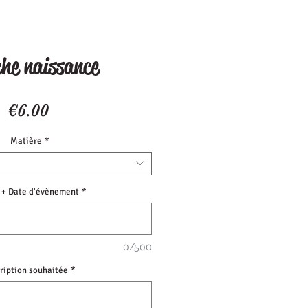
che naissance
Price
€6.00
Matière
*
+ Date d'évènement
*
0/500
cription souhaitée
*