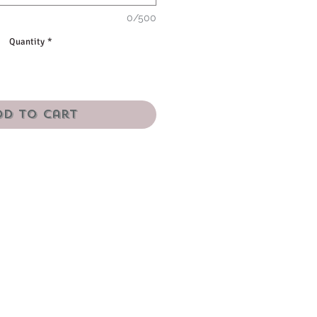
0/500
Quantity
*
dd to Cart