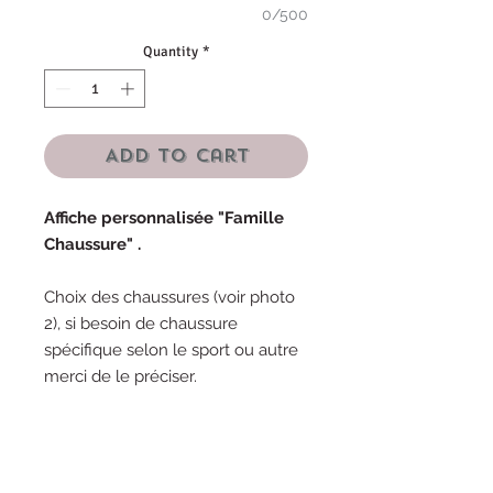
0/500
Quantity
*
Add to Cart
Affiche personnalisée "Famille
Chaussure" .
Choix des chaussures (voir photo
2), si besoin de chaussure
spécifique selon le sport ou autre
merci de le préciser.
Dimension de l'affiche : 21 x
29.7 cm
Matière affiche : Papier épais,