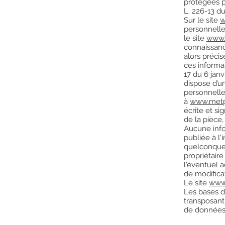
protégées pa
L. 226-13 d
Sur le site
w
personnelles
le site
www.
connaissanc
alors précisé
ces informat
17 du 6 janvi
dispose d’un
personnelle
à
www.metpa
écrite et si
de la pièce,
Aucune info
publiée à l'
quelconque 
propriétaire
l'éventuel 
de modificat
Le site
www.
Les bases de
transposant 
de données