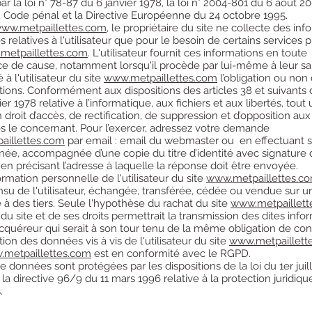
r la loi n° 78-87 du 6 janvier 1978, la loi n° 2004-801 du 6 août 200
u Code pénal et la Directive Européenne du 24 octobre 1995.
ww.metpaillettes.com
, le propriétaire du site ne collecte des inf
 relatives à l'utilisateur que pour le besoin de certains services 
metpaillettes.com
. L'utilisateur fournit ces informations en toute
e de cause, notamment lorsqu'il procède par lui-même à leur saisi
 à l'utilisateur du site
www.metpaillettes.com
l’obligation ou non 
ions. Conformément aux dispositions des articles 38 et suivants d
er 1978 relative à l’informatique, aux fichiers et aux libertés, tout u
 droit d’accès, de rectification, de suppression et d’opposition a
s le concernant. Pour l’exercer, adressez votre demande
illettes.com
par email : email du webmaster ou en effectuant
gnée, accompagnée d’une copie du titre d’identité avec signature d
 en précisant l’adresse à laquelle la réponse doit être envoyée.
rmation personnelle de l'utilisateur du site
www.metpaillettes.c
insu de l'utilisateur, échangée, transférée, cédée ou vendue sur u
à des tiers. Seule l'hypothèse du rachat du site
www.metpaillett
 du site et de ses droits permettrait la transmission des dites info
acquéreur qui serait à son tour tenu de la même obligation de con
ion des données vis à vis de l'utilisateur du site
www.metpaillett
metpaillettes.com
est en conformité avec le RGPD.
 données sont protégées par les dispositions de la loi du 1er juil
la directive 96/9 du 11 mars 1996 relative à la protection juridiq
.