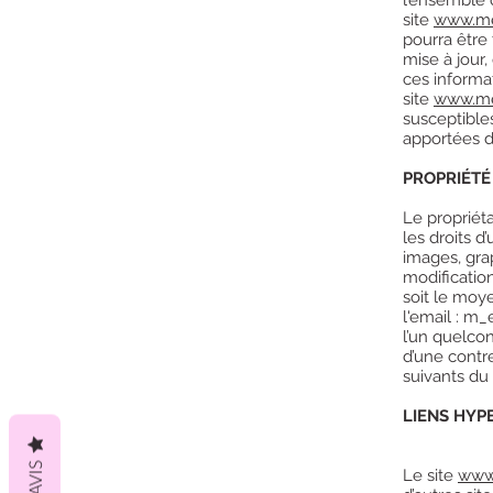
site
www.me
pourra être
mise à jour,
ces informa
site
www.me
susceptible
apportées d
PROPRIÉTÉ
Le propriéta
les droits d
images, grap
modification
soit le moye
l'email :
m_e
l’un quelco
d’une contr
suivants du
LIENS HYP
AVIS
Le site
www.