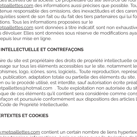
tpaillettes.com
des informations aussi précises que possible. Tout
 tenue responsable des omissions, des inexactitudes et des caren
 qu’elles soient de son fait ou du fait des tiers partenaires qui lui f
tions. Tous les informations proposées sur le
tpaillettes.com
sont données à titre indicatif, sont non exhaustiv
s d’évoluer. Elles sont données sous réserve de modifications aya
epuis leur mise en ligne.
 INTELLECTUELLE ET CONTREFAÇONS
ire du site est propriétaire des droits de propriété intellectuelle 
’usage sur tous les éléments accessibles sur le site, notamment le
hismes, logo, icônes, sons, logiciels… Toute reproduction, représe
, publication, adaptation totale ou partielle des éléments du site
n ou le procédé utilisé, est interdite, sauf autorisation écrite préa
tpaillettes@hotmail.com
. Toute exploitation non autorisée du si
nque de ces éléments qu’il contient sera considérée comme const
efaçon et poursuivie conformément aux dispositions des articles 
 Code de Propriété Intellectuelle.
ERTEXTES ET COOKIES
metpaillettes.com
contient un certain nombre de liens hypertex