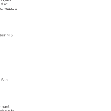
 à la
formations
neur M &
8 San
ernant
ir sur le