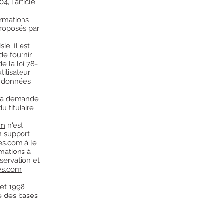
4, l'article
ormations
proposés par
e. Il est
de fournir
e la loi 78-
tilisateur
ux données
 sa demande
u titulaire
om
n'est
n support
es.com
à le
rmations à
servation et
es.com
.
let 1998
ue des bases