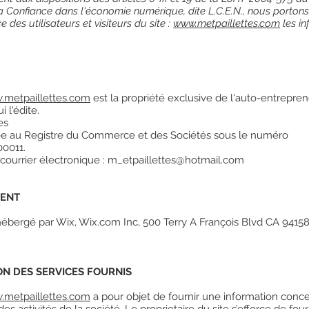
 Confiance dans l'économie numérique, dite L.C.E.N., nous portons
 des utilisateurs et visiteurs du site :
www.metpaillettes.com
les in
metpaillettes.com
est la propriété exclusive de l'auto-entrepre
i l'édite.
tes
ée au Registre du Commerce et des Sociétés sous le numéro
0011.
courrier électronique : m_etpaillettes@hotmail.com
ENT
 hébergé par Wix, Wix.com Inc, 500 Terry A François Blvd CA 9415
ON DES SERVICES FOURNIS
metpaillettes.com
a pour objet de fournir une information conc
es activités de la société. Le proprietaire du site s’efforce de fourn