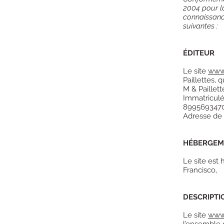
2004 pour la
connaissance
suivantes :
ÉDITEUR
Le site
www.
Paillettes, qu
M & Paillet
Immatricul
8995693470
Adresse de 
HÉBERGEM
Le site est
Francisco,
DESCRIPTI
Le site
www.
l’ensemble d