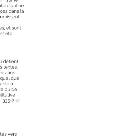
efois, il ne
ces dans la
ournissent
es, et sont
nt été
ou détient
s textes,
ntation,
, quel que
lable à
te ou de
itutive
L.335-2 et
tes vers