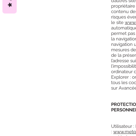
d’autres sit
propriétaire 
contenu des 
risques éven
le site
www.
automatiquem
permet pas l
la navigatio
navigation u
mesures de 
de la prése
l’adresse su
l’impossibil
ordinateur d
Explorer : o
tous les coo
sur Avancée
PROTECTIO
PERSONNE
Utilisateur 
:
www.metpa