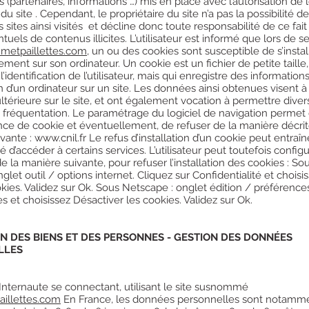
es (partenaires, informations …) mis en place avec l’autorisation de 
du site . Cependant, le propriétaire du site n’a pas la possibilité de 
sites ainsi visités et décline donc toute responsabilité de ce fai
tuels de contenus illicites. L’utilisateur est informé que lors de se
metpaillettes.com
, un ou des cookies sont susceptible de s’instal
ent sur son ordinateur. Un cookie est un fichier de petite taille,
’identification de l’utilisateur, mais qui enregistre des informations
n d’un ordinateur sur un site. Les données ainsi obtenues visent à f
ltérieure sur le site, et ont également vocation à permettre diver
fréquentation. Le paramétrage du logiciel de navigation permet 
nce de cookie et éventuellement, de refuser de la manière décrit
ivante :
www.cnil.fr
Le refus d’installation d’un cookie peut entraîn
ité d’accéder à certains services. L’utilisateur peut toutefois config
e la manière suivante, pour refuser l’installation des cookies : So
nglet outil / options internet. Cliquez sur Confidentialité et chois
kies. Validez sur Ok. Sous Netscape : onglet édition / préférence
s et choisissez Désactiver les cookies. Validez sur Ok.
N DES BIENS ET DES PERSONNES - GESTION DES DONNÉES
LLES
: Internaute se connectant, utilisant le site susnommé
illettes.com
En France, les données personnelles sont notamm