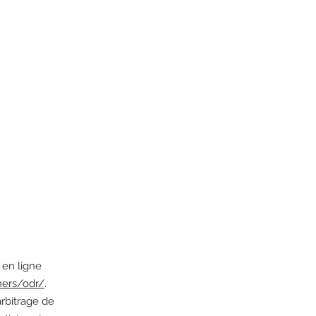
 en ligne
mers/odr/
.
arbitrage de